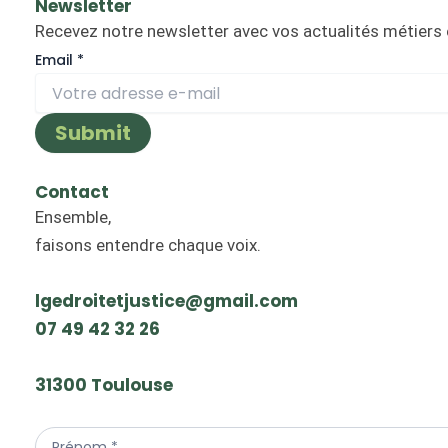
Newsletter
Recevez notre newsletter avec vos actualités métiers e
E
Email
*
m
a
Submit
i
l
Contact
Ensemble,
faisons entendre chaque voix.
lgedroitetjustice@gmail.com
07 49 42 32 26
31300 Toulouse
Contact