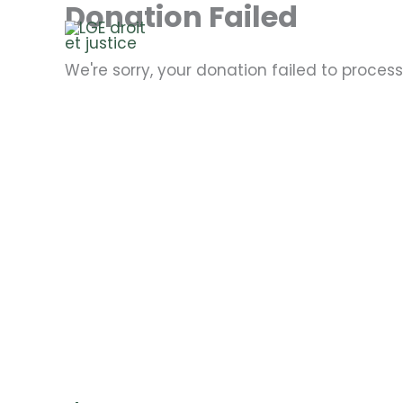
Donation Failed
Aller
au
contenu
We're sorry, your donation failed to process