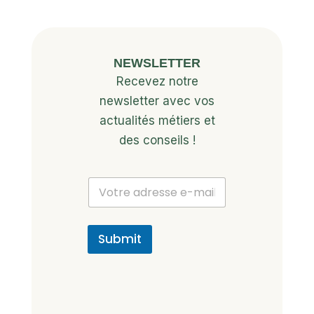
NEWSLETTER
Recevez notre
newsletter avec vos
actualités métiers et
des conseils !
E
E
m
m
a
a
i
i
l
l
Submit
*