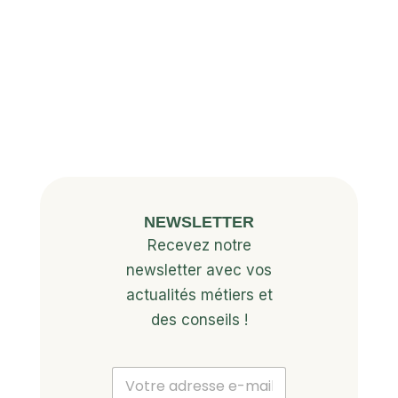
NEWSLETTER
Recevez notre
newsletter avec vos
actualités métiers et
des conseils !
E
E
m
m
a