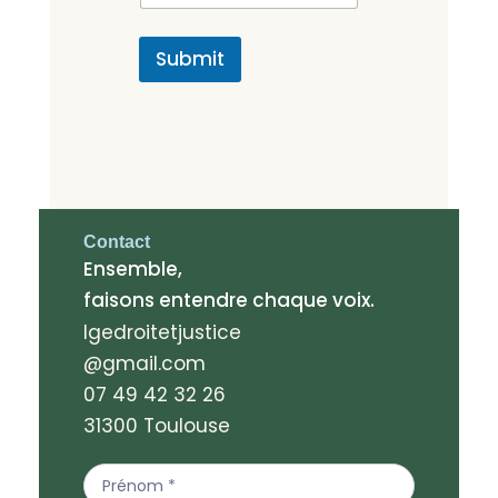
a
i
i
l
l
Submit
*
Contact
Ensemble,
faisons entendre chaque voix.
lgedroitetjustice
@gmail.com
07 49 42 32 26
31300 Toulouse
Contact
Us